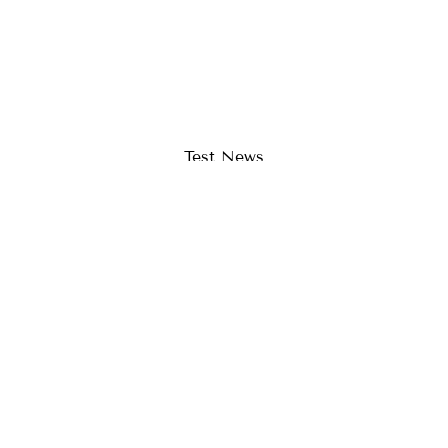
Test News
Hallo Welt!
SCHMELZPUNKT